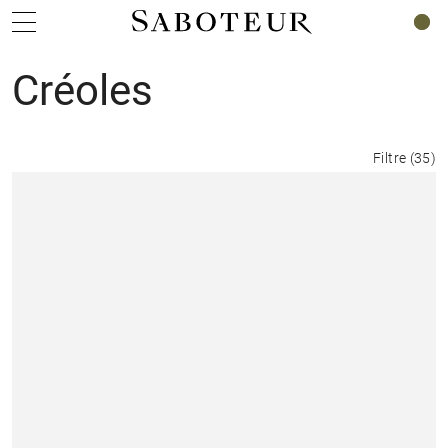
0
Créoles
Filtre
(
35
)