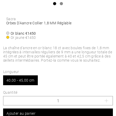
Sacra
Orbes D'Aancre Collier 1,8 MM Réglable
Or blanc
€1450
Or jaune
€1450
La chaîne d'ancre en or blanc 18 ct avec boules fixes de 1,8 mm
intégrées à intervalles réguliers de 9 mm a une longueur totale de
45 cm et peut être portée également à 40 et 42,5 cm grâce à des
œillets intermédiaires. Portez-la comme vous le souhaitez.
Longueur
40,00 - 45,00 cm
Quantité
Ajouter au panier