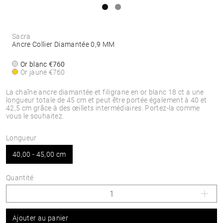
Sacra
Ancre Collier Diamantée 0,9 MM
Or blanc
€760
Or jaune
€760
La chaîne ancre diamantée et filigrane en or blanc 18 ct a une
longueur totale de 45 cm et peut être portée également à 40 et
42,5 cm grâce à des œillets intermédiaires. Portez-la comme
vous le souhaitez.
Longueur
40,00 - 45,00 cm
Quantité
Ajouter au panier