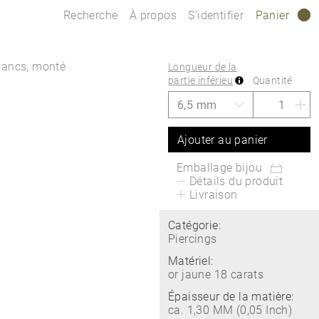
Recherche
À propos
S’identifier
Panier
0
blancs, monté
Longueur de la
partie inférieu
Quantité
Ajouter au panier
Emballage bijou
Détails du produit
Livraison
Catégorie:
Piercings
Matériel:
or jaune 18 carats
Épaisseur de la matière:
ca. 1,30 MM (0,05 Inch)