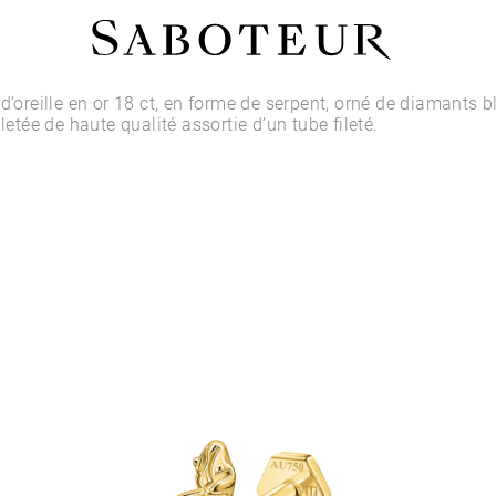
Acheter par Type
 d’oreille en or 18 ct, en forme de serpent, orné de diamants 
iletée de haute qualité assortie d’un tube fileté.
LOBE
HÉLIX
CONQUE
FLAT
TRAGUS
ANTI-HÉLIX
DAITH
SEPTUM
NARINE
ANTI-TRAGUS