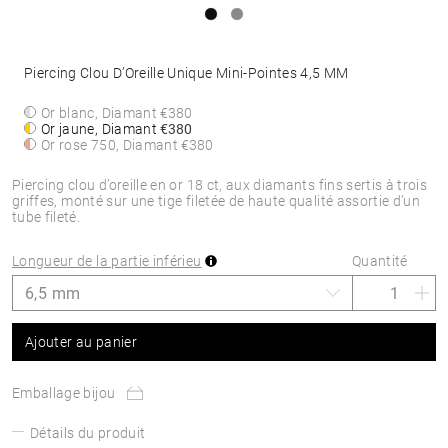
Piercing Clou D’Oreille Unique Mini-Pointes 4,5 MM
Or blanc, Diamant
€380
Or jaune, Diamant
€380
Or rose 750, Diamant
€380
Piercing clou d’oreille en or 18 ct, aux diamants fins sertis à trois
griffes, monté sur une tige filetée de haute qualité assortie d’un
tube fileté.
Longueur de la partie inférieu
Quantité
Ajouter au panier
Emballage bijou
Détails du produit