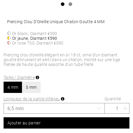
Piercing Clou D’Oreille Unique Chaton Goutte 4 MM
Or blanc, Diamant
€590
Or jaune, Diamant
€590
Or rose 750, Diamant
€590
Piercing clou d’oreille élégant en or 18 ct, orné d’un diamant
goutte étincelant et serti dans un chaton, monté sur une tige
filetée de haute qualité assortie d’un tube fileté.
Taille / Diamètre
4 mm
5 mm
Longueur de la partie inférieu
Quantité
Ajouter au panier