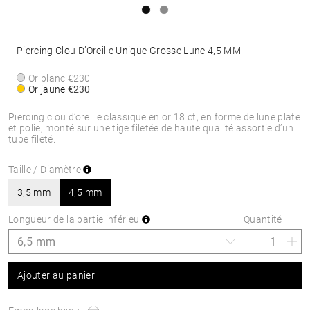
Piercing Clou D’Oreille Unique Grosse Lune 4,5 MM
Or blanc
€230
Or jaune
€230
Piercing clou d’oreille classique en or 18 ct, en forme de lune plate
et polie, monté sur une tige filetée de haute qualité assortie d’un
tube fileté.
Taille / Diamètre
3,5 mm
4,5 mm
Longueur de la partie inférieu
Quantité
Ajouter au panier