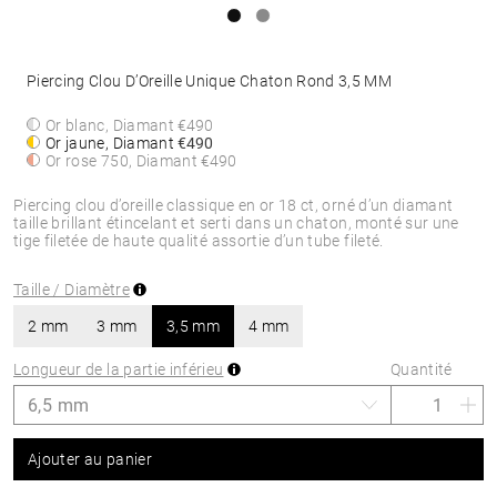
Piercing Clou D’Oreille Unique Chaton Rond 3,5 MM
Or blanc, Diamant
€490
Or jaune, Diamant
€490
Or rose 750, Diamant
€490
Piercing clou d’oreille classique en or 18 ct, orné d’un diamant
taille brillant étincelant et serti dans un chaton, monté sur une
tige filetée de haute qualité assortie d’un tube fileté.
Taille / Diamètre
2 mm
3 mm
3,5 mm
4 mm
Longueur de la partie inférieu
Quantité
Ajouter au panier