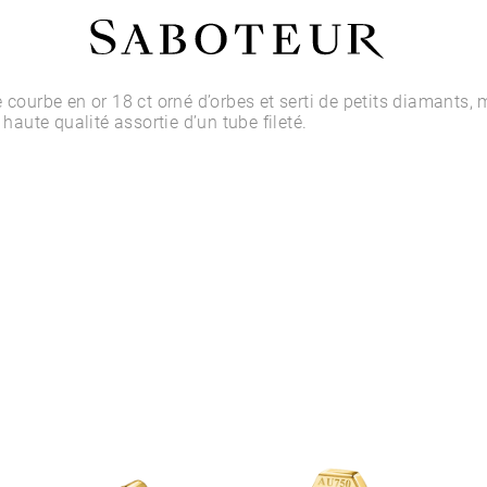
Acheter par Type
e courbe en or 18 ct orné d’orbes et serti de petits diamants,
e haute qualité assortie d’un tube fileté.
LOBE
HÉLIX
CONQUE
FLAT
TRAGUS
ANTI-HÉLIX
DAITH
SEPTUM
NARINE
ANTI-TRAGUS