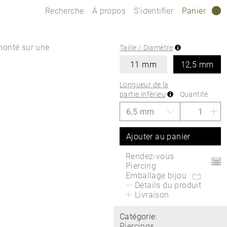
Recherche
À propos
S’identifier
Panier
0
 monté sur une
Taille / Diamètre
11 mm
12,5 mm
Longueur de la
partie inférieu
Quantité
Ajouter au panier
Rendez-vous
Piercing
Emballage bijou
Détails du produit
Livraison
Catégorie:
Piercings