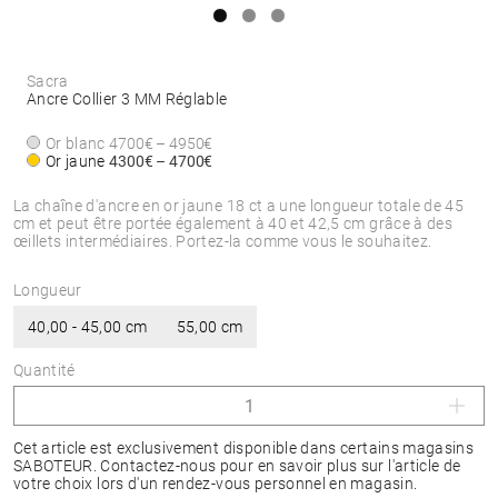
Sacra
Ancre Collier 3 MM Réglable
Or blanc
4700€ – 4950€
Or jaune
4300€ – 4700€
La chaîne d'ancre en or jaune 18 ct a une longueur totale de 45
cm et peut être portée également à 40 et 42,5 cm grâce à des
œillets intermédiaires. Portez-la comme vous le souhaitez.
Longueur
40,00 - 45,00 cm
55,00 cm
Quantité
Cet article est exclusivement disponible dans certains magasins
SABOTEUR. Contactez-nous pour en savoir plus sur l'article de
votre choix lors d'un rendez-vous personnel en magasin.