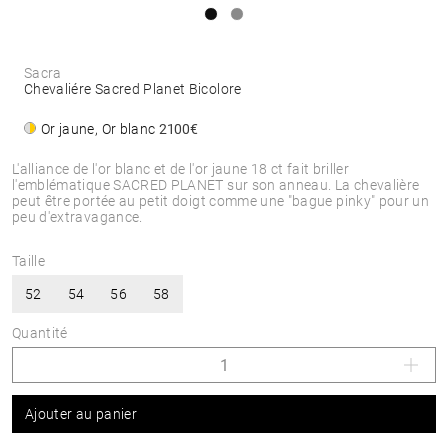
Sacra
Chevaliére Sacred Planet Bicolore
Or jaune, Or blanc
2100€
L'alliance de l'or blanc et de l'or jaune 18 ct fait briller
l'emblématique SACRED PLANET sur son anneau. La chevalière
peut être portée au petit doigt comme une "bague pinky" pour un
peu d'extravagance.
Taille
52
54
56
58
Quantité
Ajouter au panier