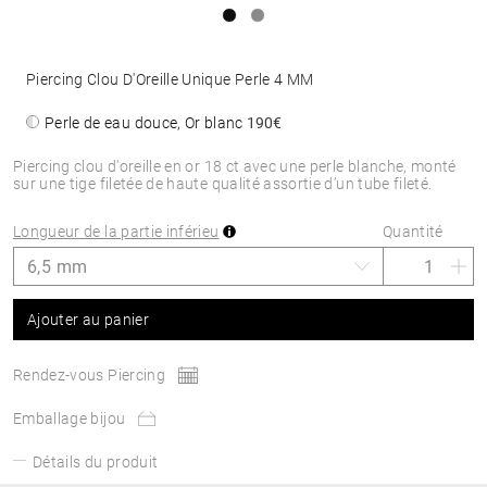
Piercing Clou D'Oreille Unique Perle 4 MM
Perle de eau douce, Or blanc
190€
Piercing clou d'oreille en or 18 ct avec une perle blanche, monté
sur une tige filetée de haute qualité assortie d’un tube fileté.
Longueur de la partie inférieu
Quantité
Ajouter au panier
Rendez-vous Piercing
Emballage bijou
Détails du produit