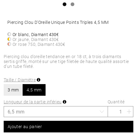
Piercing Clou D’Oreille Unique Points Triples 4,5 MM
Or blanc, Diamant
430€
Or jaune, Diamant
430€
Or rose 750, Diamant
430€
Piercing clou d’oreille tendance en or 18 ct, à trois diamants
sertis griffe, monté sur une tige filetée de haute qualité assortie
d’un tube fileté.
Taille / Diamètre
3 mm
4,5 mm
Longueur de la partie inférieu
Quantité
Ajouter au panier