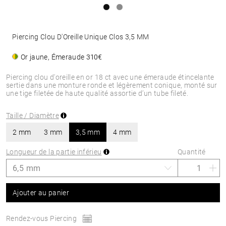
Piercing Clou D'Oreille Unique Clos 3,5 MM
Or jaune, Émeraude
310€
Piercing clou d'oreille en or 18 ct avec une émeraude étincelante
sertie dans une monture ronde et légèrement conique, monté sur
une tige filetée de haute qualité assortie d’un tube fileté.
Taille / Diamètre
2 mm
3 mm
3,5 mm
4 mm
Longueur de la partie inférieu
Quantité
Ajouter au panier
Rendez-vous Piercing