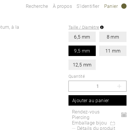
Recherche
À propos
S’identifier
Panier
0
tum, à la
Taille / Diamètre
6,5 mm
8 mm
9,5 mm
11 mm
12,5 mm
Quantité
Ajouter au panier
Rendez-vous
Piercing
Emballage bijou
Détails du produit