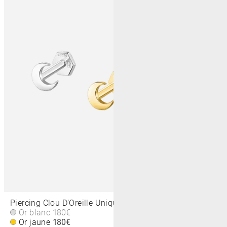
Piercing Clou D’Oreille Unique Petite Lune 3,5 MM
Or blanc
180€
Or jaune
180€