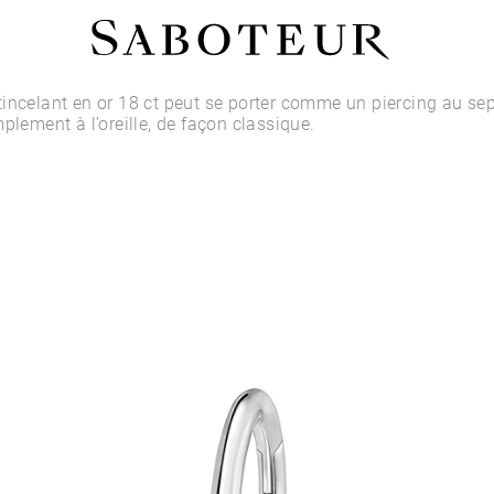
Acheter par Type
incelant en or 18 ct peut se porter comme un piercing au sep
plement à l’oreille, de façon classique.
LOBE
HÉLIX
CONQUE
FLAT
TRAGUS
ANTI-HÉLIX
DAITH
SEPTUM
NARINE
ANTI-TRAGUS