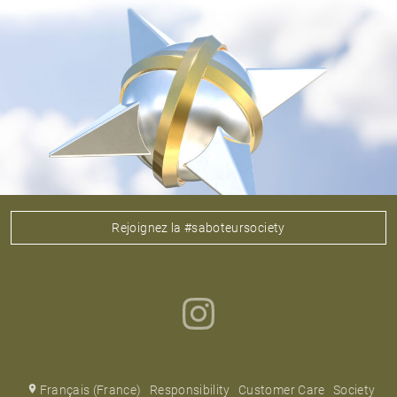
Rejoignez la #saboteursociety
Français (France)
Responsibility
Customer Care
Society