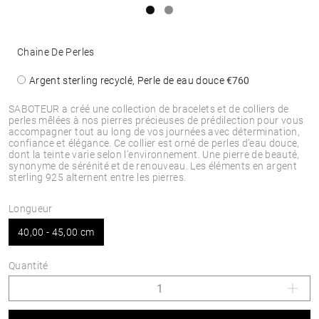
Chaine De Perles
Argent sterling recyclé, Perle de eau douce
€760
SABOTEUR a créé une collection de bracelets et de colliers de
perles mêlées à nos pierres précieuses de prédilection pour vous
accompagner tout au long de vos journées avec détermination,
confiance et élégance. Ce collier est orné de perles d’eau douce,
dont la teinte varie selon l’environnement. Une pierre de beauté,
synonyme de sérénité et de renouveau. Les éléments en argent
sterling 925 alternent entre les pierres.
Longueur
40,00 - 45,00 cm
Quantité