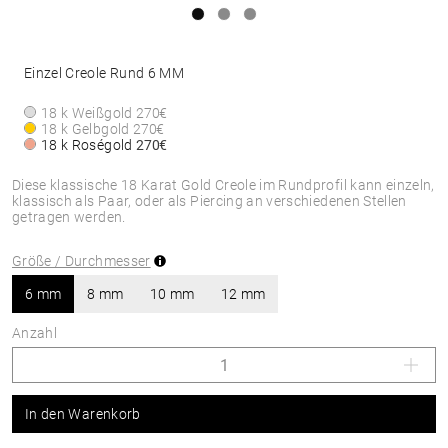
Einzel Creole Rund 6 MM
18 k Weißgold
270€
18 k Gelbgold
270€
18 k Roségold
270€
Diese klassische 18 Karat Gold Creole im Rundprofil kann einzeln,
klassisch als Paar, oder als Piercing an verschiedenen Stellen
getragen werden.
Größe / Durchmesser
6 mm
8 mm
10 mm
12 mm
Anzahl
In den Warenkorb