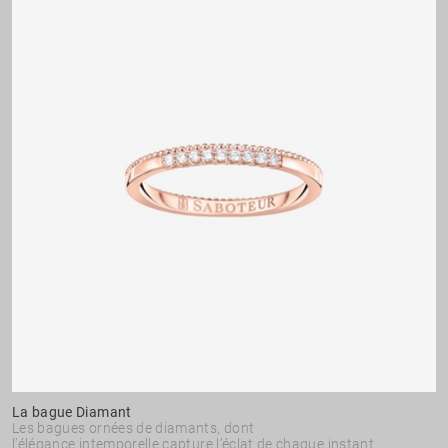
La bague Diamant
Les bagues ornées de diamants, dont
l’élégance intemporelle capture l’éclat de chaque instant.