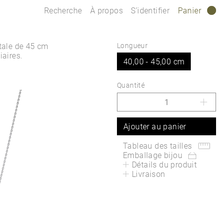
Recherche
À propos
S’identifier
Panier
0
otale de 45 cm
Longueur
iaires.
40,00 - 45,00 cm
Quantité
Ajouter au panier
Tableau des tailles
Emballage bijou
Détails du produit
Livraison