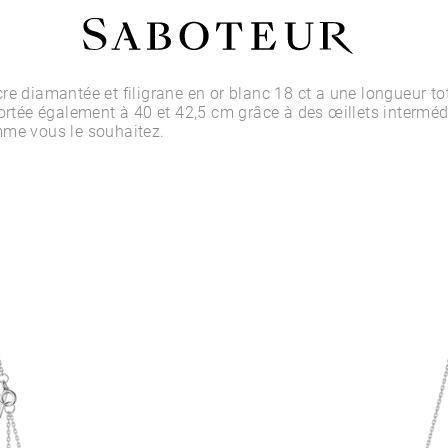
Acheter par Type
re diamantée et filigrane en or blanc 18 ct a une longueur t
portée également à 40 et 42,5 cm grâce à des œillets interméd
mme vous le souhaitez.
LOBE
HÉLIX
CONQUE
FLAT
TRAGUS
ANTI-HÉLIX
DAITH
SEPTUM
NARINE
ANTI-TRAGUS