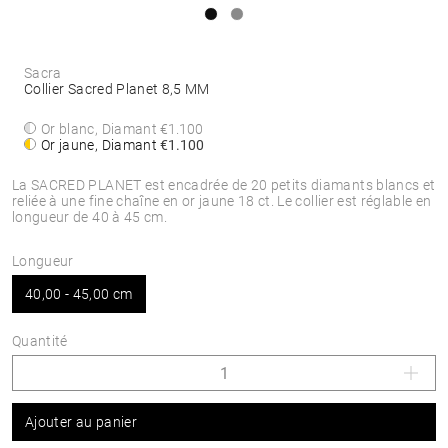
Sacra
Collier Sacred Planet 8,5 MM
Or blanc, Diamant
€1.100
Or jaune, Diamant
€1.100
La SACRED PLANET est encadrée de 20 petits diamants blancs et
reliée à une fine chaîne en or jaune 18 ct. Le collier est réglable en
longueur de 40 à 45 cm.
Longueur
40,00 - 45,00 cm
Quantité
Ajouter au panier