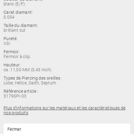
blanc (E/F)
Carat diamant:
0.054
Taille du diamant:
brilliant cut
Pureté:
VSI
Fermoir:
Fermoir à clip
Hauteur:
ca. 11,00 MM (0,43 Inch)
Types de Piercing des oreilles:
Lobe, Hélice, Daith, Septum
Référence article :
3179SPI-03
Plus d’informations sur les matériaux et les caractéristiques de
nos produits
Fermer