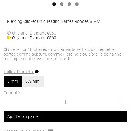
Piercing Clicker Unique Cinq Barres Rondes 8 MM
Or blanc, Diamant
€560
Or jaune, Diamant
€560
Clicker en or 18 ct avec cinq diamants sertis clos, peut être
portée comme septum, comme Piercing clou d'oreille de narine,
ou simplement classique sur l'oreille.
Taille / Diamètre
8 mm
9,5 mm
Quantité
Ajouter au panier